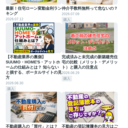
最新！住宅ローン変動金利ラン
仲介手数料無料って危ないの？
キング
2026.07.09
2026.07.12
購入
【不動産業界の裏側】
完成済みと未完成の新築建売住
SUUMO・HOME'S・アットホ
宅の比較（メリット・デメリッ
ームの仕組みとは？ 知らない
ト）と購入の注意点
と損する、ポータルサイトの見
2026.06.29
方
購入
2026.06.30
購入
不動産購入の「買付」とは？
不動産の登記簿謄本の見方はご