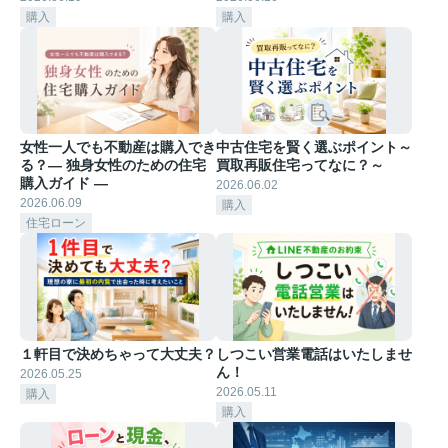
購入
購入
女性一人でも不動産は購入でき
中古住宅を賢く選ぶポイント～
る？― 独身女性のための住宅
買取再販住宅ってなに？～
購入ガイド ―
2026.06.02
2026.06.09
購入
住宅ローン
１軒目で決めちゃって大丈夫？
しつこい営業電話はいたしませ
ん！
2026.05.25
2026.05.11
購入
購入