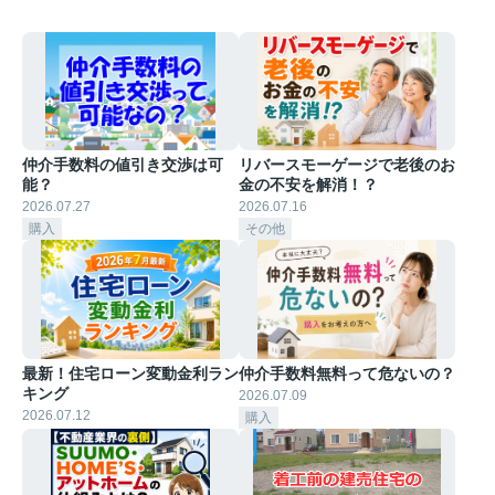
仲介手数料の値引き交渉は可
リバースモーゲージで老後のお
能？
金の不安を解消！？
2026.07.27
2026.07.16
購入
その他
最新！住宅ローン変動金利ラン
仲介手数料無料って危ないの？
キング
2026.07.09
2026.07.12
購入