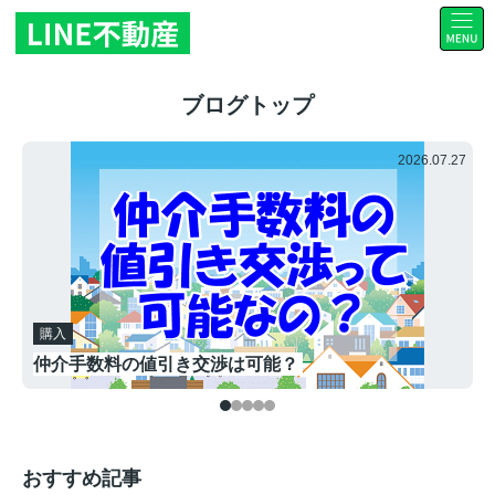
ブログトップ
.30
2026.07.27
ホ
購入
イ
仲介手数料の値引き交渉は可能？
おすすめ記事