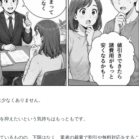
は
少
なく
ありま
せん。
を
抑え
たい
という
気持ち
は
もっとも
です。
て
いる
ものの、
下限
は
なく、
業者
の
裁量
で
割引
や
無料
対応
を
する