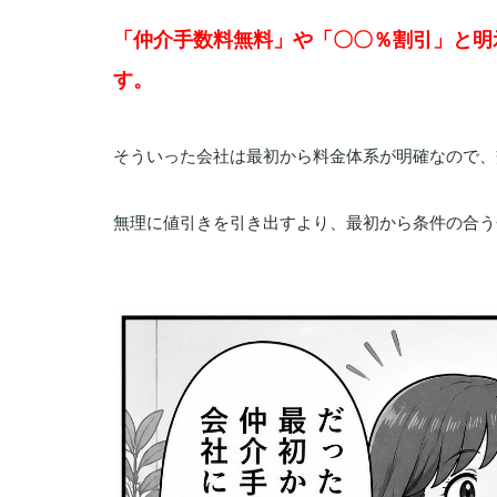
「
仲介
手数料
無料」
や「
〇〇％
割引」
と
明
す。
そういった
会社
は
最初
から
料金
体系
が
明確
なので、
無理
に
値引き
を
引き出す
より、
最初
から
条件
の
合う