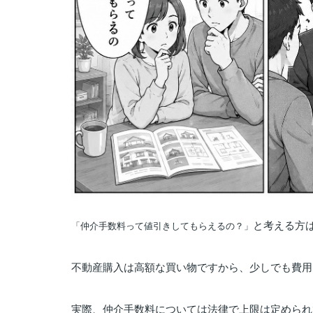
と
考える
方
「
仲介
手数料
って
値引き
し
て
もらえる
の？」
不動産
購入
は
高額
な
買い物
ですから、
少し
でも
費用
実際、
仲介
手数料
について
は
法律
で
上限
は
定め
ら
れ