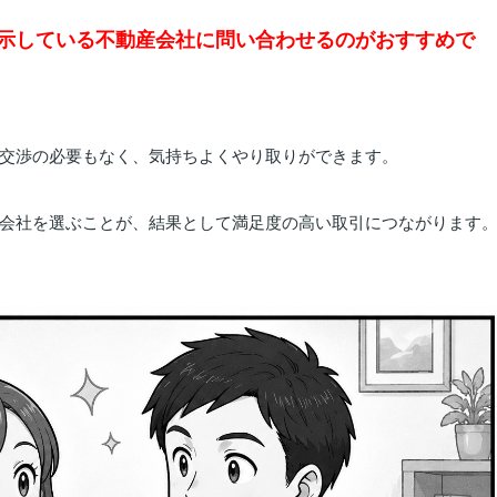
示
し
て
いる
不動産
会社
に
問い合わせる
の
が
おすすめ
で
交渉
の
必要
も
なく、
気持ち
よく
やり取り
が
でき
ます。
会社
を
選ぶ
こと
が、
結果
として
満足
度
の
高い
取引
に
つながり
ます