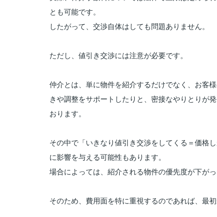
と
も
可能
です。
したがって、
交渉
自体
は
し
て
も
問題
ありま
せん。
ただし、
値引き
交渉
に
は
注意
が
必要
です。
仲介
と
は、
単に
物件
を
紹介
する
だけ
で
なく、
お客様
き
や
調整
を
サポート
した
り
と、
密接
な
やりとり
が
発
おります。
その
中
で「
いきなり
値引き
交渉
を
し
て
くる＝
価格
し
に
影響
を
与える
可能性
も
あり
ます。
場合
によって
は、
紹介
さ
れる
物件
の
優先
度
が
下
が
っ
そのため、
費用
面
を
特に
重視
する
ので
あれ
ば、
最初