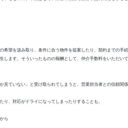
の
希望
を
汲
み
取り、
条件
に
合う
物件
を
提案
した
り、
契約
まで
の
手
生
し
ます。そういったものの報酬として、仲介手数料をいただい
か
見
てい
ない」
と
受け
取
ら
れ
て
しまう
と、
営業
担当
者
と
の
信頼
関
たり、
対応
が
ドライ
に
な
って
し
まったり
する
こと
も。
から