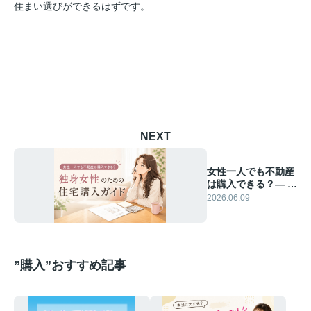
住まい選びができるはずです。
NEXT
女性一人でも不動産
は購入できる？― 独
身女性のための住宅
2026.06.09
購入ガイド ―
”購入”おすすめ記事