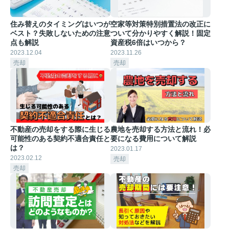
住み替えのタイミングはいつが
空家等対策特別措置法の改正に
ベスト？失敗しないための注意
ついて分かりやすく解説！固定
点も解説
資産税6倍はいつから？
2023.12.04
2023.11.26
売却
売却
不動産の売却をする際に生じる
農地を売却する方法と流れ！必
可能性のある契約不適合責任と
要になる費用について解説
は？
2023.01.17
2023.02.12
売却
売却