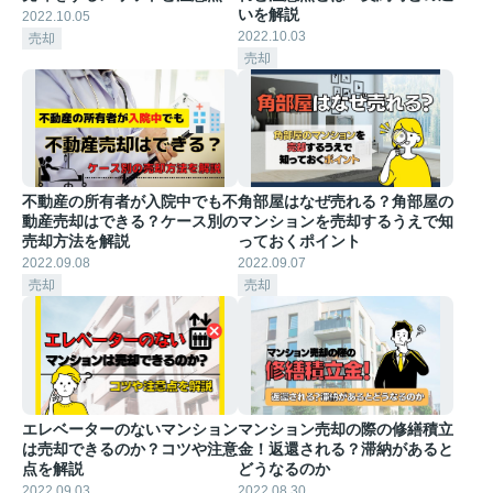
いを解説
2022.10.05
2022.10.03
売却
売却
不動産の所有者が入院中でも不
角部屋はなぜ売れる？角部屋の
動産売却はできる？ケース別の
マンションを売却するうえで知
売却方法を解説
っておくポイント
2022.09.08
2022.09.07
売却
売却
エレベーターのないマンション
マンション売却の際の修繕積立
は売却できるのか？コツや注意
金！返還される？滞納があると
点を解説
どうなるのか
2022.09.03
2022.08.30