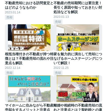
不動産売却における訪問査定と
不動産の売却期間には要注意！
はどのようなものか
長引く原因や知っておきたい対
処法などを解説
2023.01.14
2023.01.13
売却
売却
根抵当権付きの不動産が持つ特
家を魅力的に演出して売却につ
徴とは？不動産売却の流れや注
なげるホームステージングにつ
意点も解説
いて解説！
2022.12.14
2022.11.25
売却
売却
マイホームに住みながら不動産
離婚や相続時の不動産売却の流
売却をするメリットと注意点
れと注意点とは？契約時との違