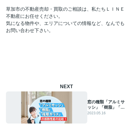
草加市の不動産売却・買取のご相談は、私たちＬＩＮＥ
不動産にお任せください。
気になる物件や、エリアについての情報など、なんでも
お問い合わせ下さい。
NEXT
窓の種類「アルミサ
ッシ」「樹脂」「複
層ガラス」の断熱性
2023.05.16
能の比較！