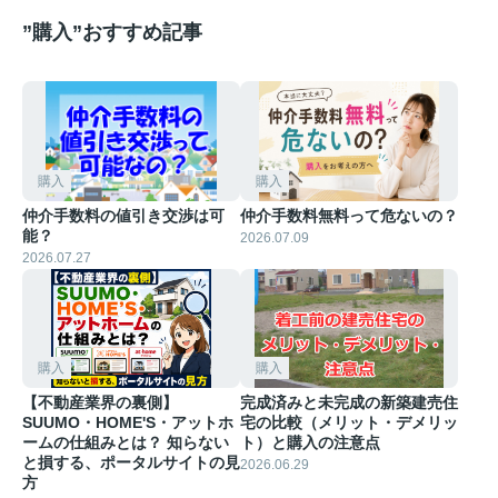
”購入”おすすめ記事
購入
購入
仲介手数料の値引き交渉は可
仲介手数料無料って危ないの？
能？
2026.07.09
2026.07.27
購入
購入
【不動産業界の裏側】
完成済みと未完成の新築建売住
SUUMO・HOME'S・アットホ
宅の比較（メリット・デメリッ
ームの仕組みとは？ 知らない
ト）と購入の注意点
と損する、ポータルサイトの見
2026.06.29
方