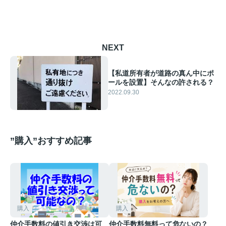
NEXT
【私道所有者が道路の真ん中にポ
ールを設置】そんなの許される？
2022.09.30
”購入”おすすめ記事
購入
購入
仲介手数料の値引き交渉は可
仲介手数料無料って危ないの？