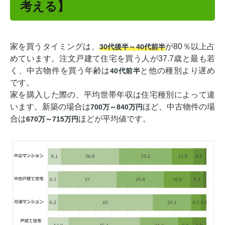
考える】
家を買うタイミングは、
が80％以上占
30代後半～40代前半
めています。注文戸建て住宅を買う人が37.7歳と最も若
く、
中古物件を買う年齢は
と他の種別より遅め
40代前半
です。
家を購入した際の、平均世帯年収は住宅種別によって違
います。
新築の場合は
ほど、中古物件の場
700万～840万円
合は
ほどが平均値です。
670万～715万円