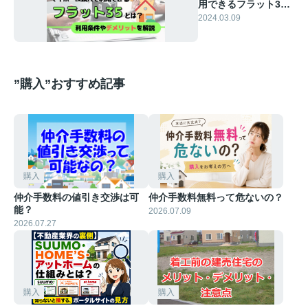
用できるフラット35
とは？利用条件やデ
2024.03.09
メリットを解説
”購入”おすすめ記事
購入
購入
仲介手数料の値引き交渉は可
仲介手数料無料って危ないの？
能？
2026.07.09
2026.07.27
購入
購入