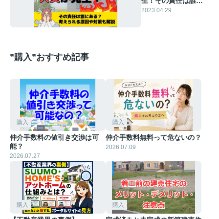
生！その責任は誰に
ある？考えられる原
2023.04.29
因や対策も解説
”購入”おすすめ記事
購入
購入
仲介手数料の値引き交渉は可
仲介手数料無料って危ないの？
能？
2026.07.09
2026.07.27
購入
購入