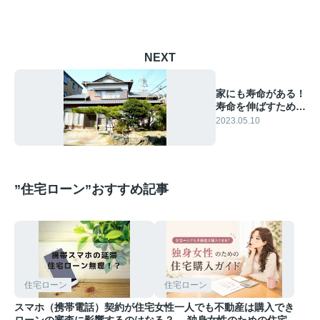
NEXT
家にも寿命がある！
寿命を伸ばすために
できることと中古物
2023.05.10
件の注意点
”住宅ローン”おすすめ記事
住宅ローン
住宅ローン
スマホ（携帯電話）契約が住宅
女性一人でも不動産は購入でき
ローンの審査に影響するのはな
る？― 独身女性のための住宅