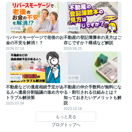
その他
その他
リバースモーゲージで老後のお
不動産の登記簿謄本の見方はご
金の不安を解消！？
存じですか？構成など解説
2026.07.16
2026.06.25
その他
その他
不動産などの遺産相続予定があ
不動産の仲介手数料が無料にな
る人へ遺産分割協議の進め方や
る・割引される仕組みとは？
トラブル解決策
知っておきたいデメリットも解
説
2025.07.04
2023.10.18
もっと見る
ブログトップへ