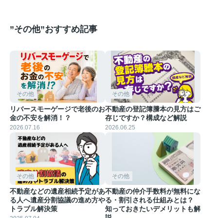
”その他”おすすめ記事
その他
その他
リバースモーゲージで老後のお
不動産の登記簿謄本の見方はご
金の不安を解消！？
存じですか？構成など解説
2026.07.16
2026.06.25
その他
その他
不動産などの遺産相続予定があ
不動産の仲介手数料が無料にな
る人へ遺産分割協議の進め方や
る・割引される仕組みとは？
トラブル解決策
知っておきたいデメリットも解
説