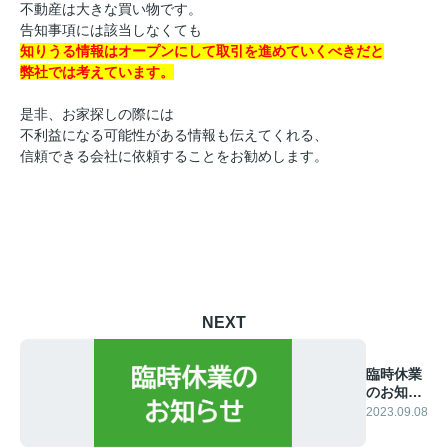
不動産は大きな買い物です。
告知事項には該当しなくても
知りうる情報はオープンにして取引を進めていくべきだと
弊社では考えています。
是非、お家探しの際には
不利益になる可能性がある情報も伝えてくれる、
信頼できる会社に依頼することをお勧めします。
NEXT
臨時休業
のお知ら
せ
2023.09.08