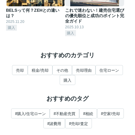
BELSって何？ZEHとの違い
これで迷わない！建売住宅選び
は？
の優先順位と成功のポイント完
全ガイド
2025.11.20
2025.10.13
購入
購入
おすすめのカテゴリ
売却
税金/売却
その他
売却理由
住宅ローン
購入
おすすめのタグ
#購入/住宅ローン
#不動産売買
#相続
#空家/売却
#諸費用
#売却/査定