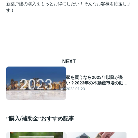
新築戸建の購入をもっとお得にしたい！そんなお客様を応援しま
す！
NEXT
家を買うなら2023年以降が良
い？2023年の不動産市場の動向
も解説
2023.01.23
”購入/補助金”おすすめ記事