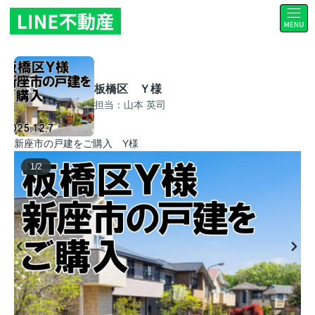
板橋区 Ｙ様
担当：山本 英司
新座市の戸建をご購入 Y様
1
/
2