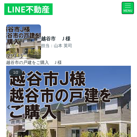
越谷市 Ｊ様
担当：山本 英司
越谷市の戸建をご購入 Ｊ様
1
/
2