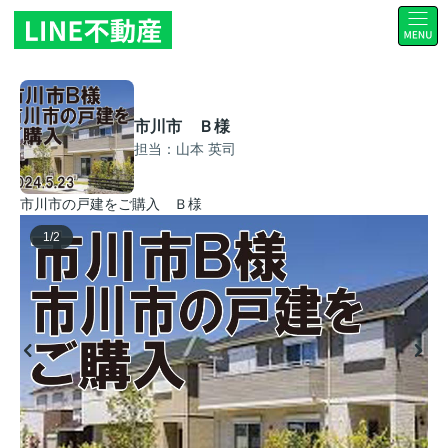
市川市 Ｂ様
担当：山本 英司
市川市の戸建をご購入 Ｂ様
1
/
2