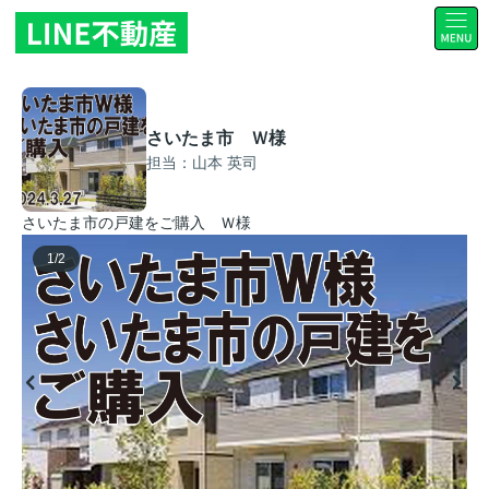
さいたま市 Ｗ様
担当：山本 英司
さいたま市の戸建をご購入 Ｗ様
1
/
2