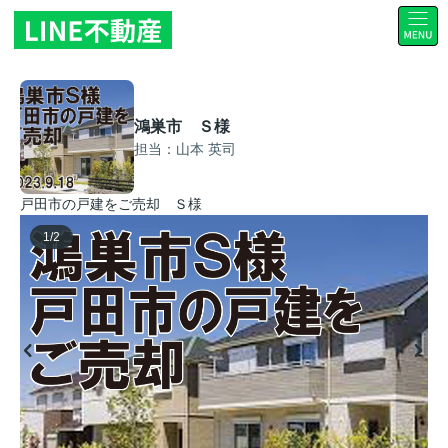
鴻巣市 Ｓ様
担当：山本 英司
戸田市の戸建をご売却 Ｓ様
1
/
2